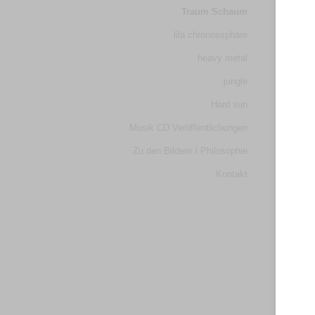
Traum Schaum
wechseln
Inhalt
lila chronossphäre
wechseln
heavy metal
jungle
Hard sun
Musik CD Veröffentlichungen
Zu den Bildern / Philosophie
Kontakt