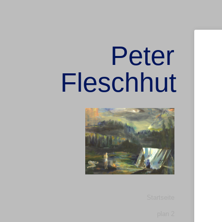
Peter
Fleschhut
Hauptmenü
Startseite
Zum
Zum
plan 2
sekundären
Inhalt